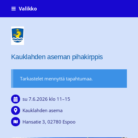
Siirry
Valikko
sivun
sisältöön
Kauklahti-seura ry Köklaxgillet rf
Kauklahden aseman pihakirppis
Tarkastelet mennyttä tapahtumaa.
su 7.6.2026
klo 11
–
15
Kauklahden asema
Hansatie 3, 02780 Espoo