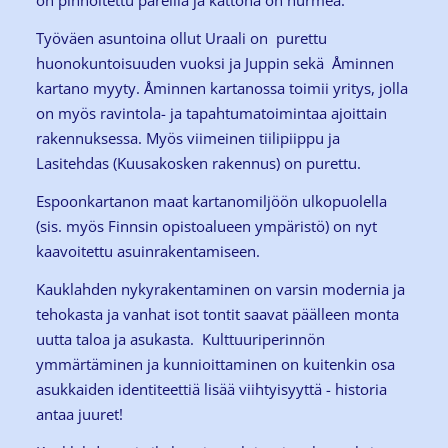
on pinnoitettu päreillä ja kattona on nurmea.
Työväen asuntoina ollut Uraali on purettu
huonokuntoisuuden vuoksi ja Juppin sekä Åminnen
kartano myyty. Åminnen kartanossa toimii yritys, jolla
on myös ravintola- ja tapahtumatoimintaa ajoittain
rakennuksessa. Myös viimeinen tiilipiippu ja
Lasitehdas (Kuusakosken rakennus) on purettu.
Espoonkartanon maat kartanomiljöön ulkopuolella
(sis. myös Finnsin opistoalueen ympäristö) on nyt
kaavoitettu asuinrakentamiseen.
Kauklahden nykyrakentaminen on varsin modernia ja
tehokasta ja vanhat isot tontit saavat päälleen monta
uutta taloa ja asukasta. Kulttuuriperinnön
ymmärtäminen ja kunnioittaminen on kuitenkin osa
asukkaiden identiteettiä lisää viihtyisyyttä - historia
antaa juuret!