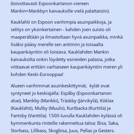
(toivottavasti Espoonkartanon viereen
Mankin=Mankbyn kaivauksille vielä palattaisiin).
Kauklahti on Espoon vanhimpia asuinpaikkoja, ja
selitys on yksinkertainen - kahden joen suisto oli
maaperältään ja ilmastoltaan hyvä asuinpaikka, minkä
lisäksi pääsy merelle sen antimiin ja toisaalta
kaupankäyntiin oli loistava. Kauklahden Mankin
kaivauksilta onkin löydetty esineiden palasia, jotka
viittaavat erittäin varhaiseen kaupankäyntiin meren yli
kohden Keski-Eurooppaa!
Alueen vanhimmat asuinkeskittymät, kylät ovat
syntyneet jo keskiajalla: Espåby (Espoonkartanon
alue), Mankby (Mankki), Träskby (Järvikylä), Köklax
(Kauklahti), Mulby (Muulo), Kurtbacka (Kurttila) ja
Fantsby (Vanttila). 1500-luvulla Kauklahden kylässä oli
kymmenkunta rinteille rakennettua taloa: Bisa, Saka,
Storbass, Lillbass, Skogbisa, Juus, Pellas ja Gesters.