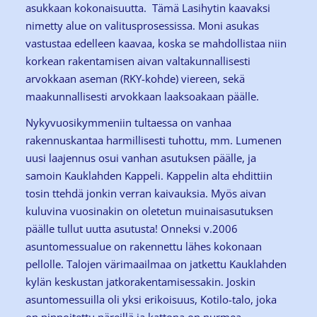
asukkaan kokonaisuutta. Tämä Lasihytin kaavaksi
nimetty alue on valitusprosessissa. Moni asukas
vastustaa edelleen kaavaa, koska se mahdollistaa niin
korkean rakentamisen aivan valtakunnallisesti
arvokkaan aseman (RKY-kohde) viereen, sekä
maakunnallisesti arvokkaan laaksoakaan päälle.
Nykyvuosikymmeniin tultaessa on vanhaa
rakennuskantaa harmillisesti tuhottu, mm. Lumenen
uusi laajennus osui vanhan asutuksen päälle, ja
samoin Kauklahden Kappeli. Kappelin alta ehdittiin
tosin ttehdä jonkin verran kaivauksia. Myös aivan
kuluvina vuosinakin on oletetun muinaisasutuksen
päälle tullut uutta asutusta! Onneksi v.2006
asuntomessualue on rakennettu lähes kokonaan
pellolle. Talojen värimaailmaa on jatkettu Kauklahden
kylän keskustan jatkorakentamisessakin. Joskin
asuntomessuilla oli yksi erikoisuus, Kotilo-talo, joka