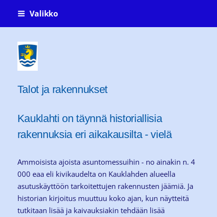
Siirry
Valikko
sivun
sisältöön
Kauklahti-seura ry Köklaxgillet rf
Talot ja rakennukset
Kauklahti on täynnä historiallisia
rakennuksia eri aikakausilta - vielä
Ammoisista ajoista asuntomessuihin - no ainakin n. 4
000 eaa eli kivikaudelta on Kauklahden alueella
asutuskäyttöön tarkoitettujen rakennusten jäämiä. Ja
historian kirjoitus muuttuu koko ajan, kun näytteitä
tutkitaan lisää ja kaivauksiakin tehdään lisää