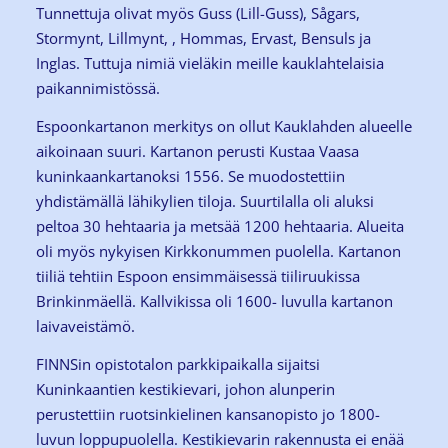
Tunnettuja olivat myös Guss (Lill-Guss), Sågars,
Stormynt, Lillmynt, , Hommas, Ervast, Bensuls ja
Inglas. Tuttuja nimiä vieläkin meille kauklahtelaisia
paikannimistössä.
Espoonkartanon merkitys on ollut Kauklahden alueelle
aikoinaan suuri. Kartanon perusti Kustaa Vaasa
kuninkaankartanoksi 1556. Se muodostettiin
yhdistämällä lähikylien tiloja. Suurtilalla oli aluksi
peltoa 30 hehtaaria ja metsää 1200 hehtaaria. Alueita
oli myös nykyisen Kirkkonummen puolella. Kartanon
tiiliä tehtiin Espoon ensimmäisessä tiiliruukissa
Brinkinmäellä. Kallvikissa oli 1600- luvulla kartanon
laivaveistämö.
FINNSin opistotalon parkkipaikalla sijaitsi
Kuninkaantien kestikievari, johon alunperin
perustettiin ruotsinkielinen kansanopisto jo 1800-
luvun loppupuolella. Kestikievarin rakennusta ei enää