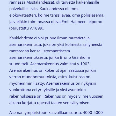
rannassa Mustalahdessa), oli tarvetta kaikenlaisille
palveluille - siksi Kauklahdessa oli mm.
elokuvateatteri, kolme tanssilavaa, oma poliisiasema,
ja vieläkin toiminnassa oleva Emil Halmeen leipomo
(perustettu v.1899).
Kauklahdesta ei voi puhua ilman rautatietä ja
asemarakennusta, joka on yksi kolmesta säilyneestä
rantaradan kansallisromanttisesta
asemarakennuksesta, jonka Bruno Granholm
suunnitteli. Asemarakennus valmistui v.1903.
Asemarakennus on kokenut ajan saatossa jonkin
verran muodonmuutoksia, esim. kuistiosa on
myöhemmin lisätty. Asemarakennus on nykyisin
vuokrattuna eri yrityksille ja yksi asuntokin
rakennuksessa on. Rakennus on myös viime vuosien
aikana korjattu upeasti taaten sen säilymisen.
Aseman ympäristöön kaavaillaan suurta, 4000-5000