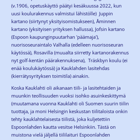
(v.1906, opetuskäyttö päätyi kesäkuussa 2022, kun
uusi koulurakennus valmistui lähistölle) Juppin
kartano (siirtynyt yksityisomistukseen), Åminnen
kartano (yksityisen yrityksen hallussa), Jofsin kartano
(Espoon kaupunginpuutarhan 'päämaja'),
nuorisoseuraintalo Valhalla (edelleen nuorisoseuran
käytössä), Rosavilla (muualta siirretty kartanorakennus
nyt golf-kentän päärakennuksena), Träskbyn koulu (ei
enää koulukäytössä) ja Kauklahden lasitehdas
(kierrätysyrityksen toimitila) ainakin.
Koska Kauklahti oli aikanaan tiili- ja lasitehtaiden ja
muunkin teollisuuden vuoksi isohko asuinkeskittymä
(muutamana vuonna Kauklahti oli Suomen suurin tiilin
tuottaja, ja moni Helsingin keskustan tiilitaloista onkin
tehty kauklahtelaisesta tiilistä, joka kuljetettiin
Espoonlahden kautta vesitse Helsinkiin. Tästä on
muistona vielä jäljellä tiililaituri Espoonlahden