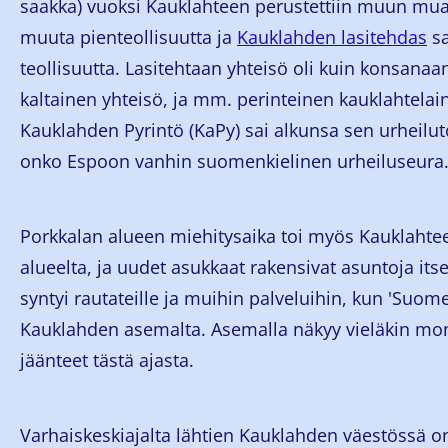
saakka) vuoksi Kauklahteen perustettiin muun muassa
muuta pienteollisuutta ja
Kauklahden lasitehdas
sa
teollisuutta. Lasitehtaan yhteisö oli kuin konsana
kaltainen yhteisö, ja mm. perinteinen kauklahtelai
Kauklahden Pyrintö (KaPy) sai alkunsa sen urheilu
onko Espoon vanhin suomenkielinen urheiluseura
Porkkalan alueen miehitysaika toi myös Kauklahte
alueelta, ja uudet asukkaat rakensivat asuntoja its
syntyi rautateille ja muihin palveluihin, kun 'Suome
Kauklahden asemalta. Asemalla näkyy vieläkin mo
jäänteet tästä ajasta.
Varhaiskeskiajalta lähtien Kauklahden väestössä on