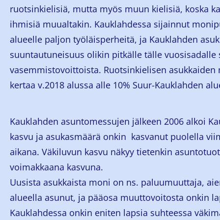
ruotsinkielisiä, mutta myös muun kielisiä, koska ka
ihmisiä muualtakin. Kauklahdessa sijainnut monipu
alueelle paljon työläisperheitä, ja Kauklahden asuk
suuntautuneisuus olikin pitkälle tälle vuosisadalle
vasemmistovoittoista. Ruotsinkielisen asukkaiden
kertaa v.2018 alussa alle 10% Suur-Kauklahden alue
Kauklahden asuntomessujen jälkeen 2006 alkoi K
kasvu ja asukasmäärä onkin kasvanut puolella vi
aikana. Väkiluvun kasvu näkyy tietenkin asuntotuot
voimakkaana kasvuna.
Uusista asukkaista moni on ns. paluumuuttaja, a
alueella asunut, ja pääosa muuttovoitosta onkin la
Kauklahdessa onkin eniten lapsia suhteessa väkim