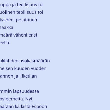
uppa ja teollisuus toi
olinen teollisuus toi
kaiden poliittinen
 saakka
 määrä väheni ensi
ella.
auklahden asukasmäärän
imeisen kuuden vuoden
annon ja liiketilan
iemmin lapsuudessa
psiperheitä. Nyt
äärään kaikista Espoon