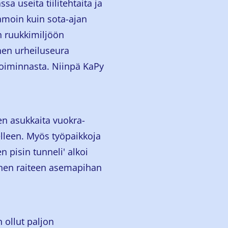
 useita tiilitehtaita ja
moin kuin sota-ajan
an ruukkimiljöön
nen urheiluseura
toiminnasta. Niinpä KaPy
.
en asukkaita vuokra-
elleen. Myös työpaikkoja
n pisin tunneli' alkoi
nen raiteen asemapihan
 ollut paljon