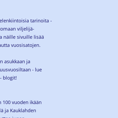
lenkiintoisia tarinoita -
omaan viljelijä-
 näille sivuille lisää
utta vuosisatojen.
en asukkaan ja
uusvuosiltaan - lue
 blogit!
n 100 vuoden ikään
llä ja Kauklahden