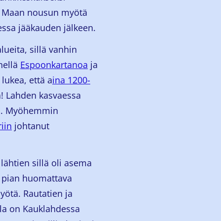
a. Maan nousun myötä
eessa jääkauden jälkeen.
ueita, sillä vanhin
hellä
Espoonkartanoa
ja
ukea, että a
ina 1200-
! Lahden kasvaessa
töä. Myöhemmin
riin
johtanut
lähtien sillä oli asema
 pian huomattava
yötä. Rautatien ja
la on Kauklahdessa