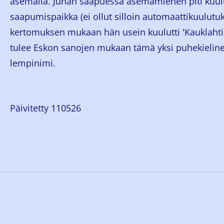
asemalla. Junan saapuessa asemamiehen piti kuul
saapumispaikka (ei ollut silloin automaattikuulutu
kertomuksen mukaan hän usein kuulutti 'Kauklahti,
tulee Eskon sanojen mukaan tämä yksi puhekielin
lempinimi.
Päivitetty 110526