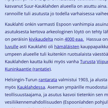
kasvanut Suur-Kauklahden alueella on asuttu ain
rannoille tuli asutusta jo todella varhaisessa vaih
Kauklahti onkin varmasti Espoon vanhimpia asuinal
asutuksesta kertova arkeologinen löytö on tehty lä
on peräisin
kivikaudelta
noin
4000 eaa.
Hassua on l
luvulle
asti Kauklahti oli
hämäläisten
kauppapaikka
umpeen alueelle tuli kuitenkin ruotsalaista väes
Kauklahden kautta kulki myös vanha
Turusta
Viipu
Kuninkaantie (rantatie)
.
Helsingin-Turun
rantarata
valmistui 1903, ja alusta 
myös
Kauklahdessa
. Aseman ympärille muodostui
teollisuustaajama, ja asutus kasvoi tietenkin sen m
vesiliikennemahdollisuuden (Espoonlahden pohjul