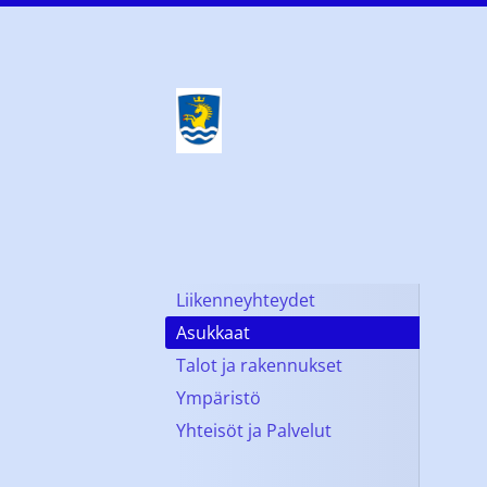
Siirry
sivun
sisältöön
Kauklahti-seura ry K
Liikenneyhteydet
Asukkaat
Talot ja rakennukset
Ympäristö
Yhteisöt ja Palvelut