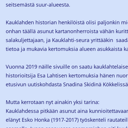
seitsemästä suur-alueesta.
Kauklahden historian henkilöistä olisi paljonkin mie
onhan täällä asunut kartanonherroista vähän kuritt
salakuljettajaan, ja Kauklahti-seura yrittääkin saada
tietoa ja mukavia kertomuksia alueen asukkaista ka
Vuonna 2019 näille sivuille on saatu kauklahtelais
historioitsija Esa Lahtisen kertomuksia hänen nuor
etusivun uutiskohdasta Snadina Skidinä Kökkelissä-
Mutta kerrotaan nyt ainakin yksi tarina:
Kauklahdessa pitkään asunut aina kunnioitettavaa
elänyt Esko Honka (1917-2017) työskenteli rautatei