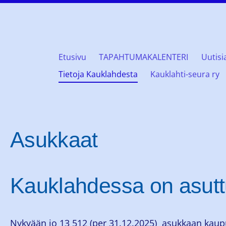
Etusivu
TAPAHTUMAKALENTERI
Uutisi
öklaxgillet rf
Tietoja Kauklahdesta
Kauklahti-seura ry
Asukkaat
Kauklahdessa on asutt
Nykyään jo 13 512 (per 31.12.2025) asukkaan kaup