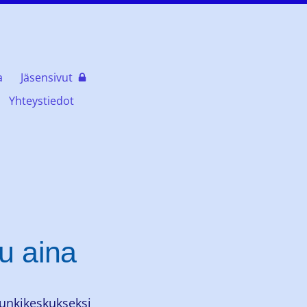
a
Jäsensivut
Yhteystiedot
u aina
unkikeskukseksi