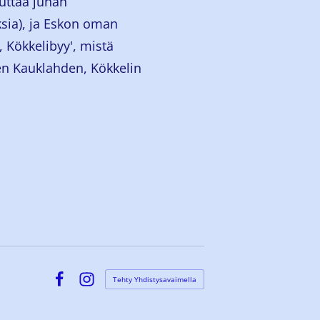
uttaa junan
ksia), ja Eskon oman
 Kökkelibyy', mistä
en Kauklahden, Kökkelin
Tehty Yhdistysavaimella
Facebook
Instagram