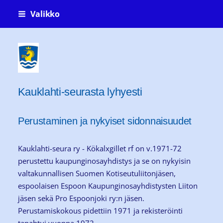
Siirry
Valikko
sivun
sisältöön
Kauklahti-seura ry Köklaxgillet rf
Kauklahti-seurasta lyhyesti
Perustaminen ja nykyiset sidonnaisuudet
Kauklahti-seura ry - Kökalxgillet rf on v.1971-72
perustettu kaupunginosayhdistys ja se on nykyisin
valtakunnallisen Suomen Kotiseutuliitonjäsen,
espoolaisen Espoon Kaupunginosayhdistysten Liiton
jäsen sekä Pro Espoonjoki ry:n jäsen.
Perustamiskokous pidettiin 1971 ja rekisteröinti
tapahtui vuonna 1972.