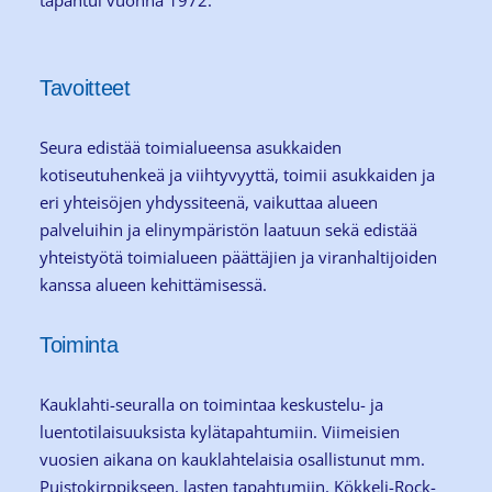
Tavoitteet
Seura edistää toimialueensa asukkaiden
kotiseutuhenkeä ja viihtyvyyttä, toimii asukkaiden ja
eri yhteisöjen yhdyssiteenä, vaikuttaa alueen
palveluihin ja elinympäristön laatuun sekä edistää
yhteistyötä toimialueen päättäjien ja viranhaltijoiden
kanssa alueen kehittämisessä.
Toiminta
Kauklahti-seuralla on toimintaa keskustelu- ja
luentotilaisuuksista kylätapahtumiin. Viimeisien
vuosien aikana on kauklahtelaisia osallistunut mm.
Puistokirppikseen, lasten tapahtumiin, Kökkeli-Rock-