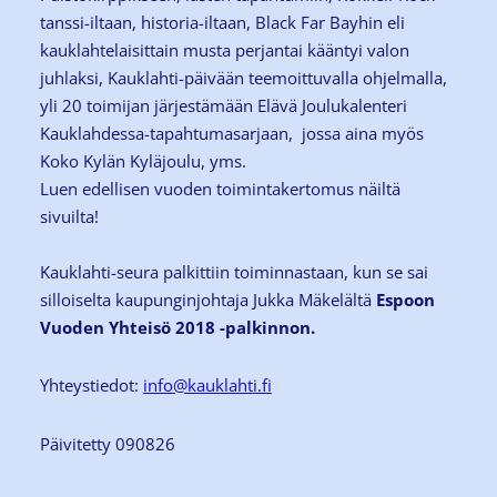
tanssi-iltaan, historia-iltaan, Black Far Bayhin eli
kauklahtelaisittain musta perjantai kääntyi valon
juhlaksi, Kauklahti-päivään teemoittuvalla ohjelmalla,
yli 20 toimijan järjestämään Elävä Joulukalenteri
Kauklahdessa-tapahtumasarjaan, jossa aina myös
Koko Kylän Kyläjoulu, yms.
Luen edellisen vuoden toimintakertomus näiltä
sivuilta!
Kauklahti-seura palkittiin toiminnastaan, kun se sai
silloiselta kaupunginjohtaja Jukka Mäkelältä
Espoon
Vuoden Yhteisö 2018 -palkinnon.
Yhteystiedot:
info@kauklahti.fi
Päivitetty 090826