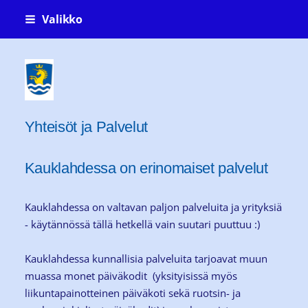
Siirry
Valikko
sivun
sisältöön
Kauklahti-seura ry Köklaxgillet rf
Yhteisöt ja Palvelut
Kauklahdessa on erinomaiset palvelut
Kauklahdessa on valtavan paljon palveluita ja yrityksiä
- käytännössä tällä hetkellä vain suutari puuttuu :)
Kauklahdessa kunnallisia palveluita tarjoavat muun
muassa monet päiväkodit (yksityisissä myös
liikuntapainotteinen päiväkoti sekä ruotsin- ja