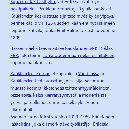
Supermarket Lasihytin
yhteydessä ovat myös
postipalvelut
. Pankkiautomaatteja 'kylällä' on kaksi.
Kauklahden keskustassa sijaitsee myös kylän ylpeys,
perinteikäs jo yli 125 vuoden ikään ehtinyt Halmeen
leipomo-kahvila, jonka Emil Halme perusti jo vuonna
1899.
Bassenmäellä taas sijaitsee
Kauklahden VPK, Köklax
FBK
, joka toimii
Länsi-Uudenmaan pelastuslaitoksen
sopimuspalokuntana.
Kauklahden aseman
eteläpuolella
Vanttilassa
on
Kauklahden teollisuusalue
, jossa sijaitsee muun
muassa kosmetiikkatehdas tehtaanmyymälöineen,
pizzerioita, kaksi kierrätysyritystä ja monenlaista
yritys- ja teollisuustoimintaa sekä yksityinen
liikuntahalli.
Aseman luona toimi vuosina 1923–1952 Kauklahden
lasitehdas, joka oli merkittävä työllistäjä. Erilaisia