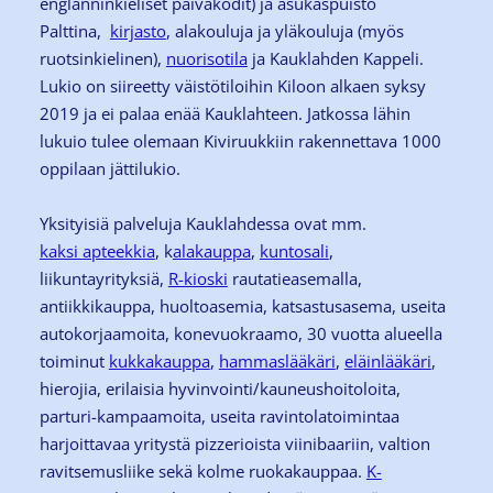
englanninkieliset päiväkodit) ja asukaspuisto
Palttina,
kirjasto
, alakouluja ja yläkouluja (myös
ruotsinkielinen),
nuorisotila
ja Kauklahden Kappeli.
Lukio on siireetty väistötiloihin Kiloon alkaen syksy
2019 ja ei palaa enää Kauklahteen. Jatkossa lähin
lukuio tulee olemaan Kiviruukkiin rakennettava 1000
oppilaan jättilukio.
Yksityisiä palveluja Kauklahdessa ovat mm.
kaksi apteekkia
, k
alakauppa
,
kuntosali
,
liikuntayrityksiä,
R-kioski
rautatieasemalla,
antiikkikauppa, huoltoasemia, katsastusasema, useita
autokorjaamoita, konevuokraamo, 30 vuotta alueella
toiminut
kukkakauppa
,
hammaslääkäri
,
eläinlääkäri
,
hierojia, erilaisia hyvinvointi/kauneushoitoloita,
parturi-kampaamoita, useita ravintolatoimintaa
harjoittavaa yritystä pizzerioista viinibaariin, valtion
ravitsemusliike sekä kolme ruokakauppaa.
K-