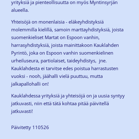
yrityksiä ja pienteollisuutta on myös Myntinsyrjän
alueella.
Yhteisöjä on monenlaisia - eläkeyhdistyksiä
molemmilla kielillä, samoin marttayhdistyksiä, joista
suomenkieliset Martat on Espoon vanhin,
harrasyhdistyksiä, joista mainittakoon Kauklahden
Pyrintö, joka on Espoon vanhin suomenkielinen
urheiluseura, partiolaiset, taideyhdistys, jne.
Kauklahdesta ei tarvitse edes poistua harrastusten
vuoksi - nooh, jäähalli vielä puuttuu, mutta
jalkapallohalli on!
Kauklahdessa yrityksiä ja yhteisöjä on ja uusia syntyy
jatkuvasti, niin että tätä kohtaa pitää päivitellä
jatkuvasti!
Päivitetty 110526