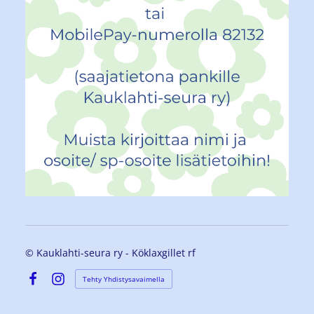
©
Kauklahti-seura ry - Köklaxgillet rf
Tehty Yhdistysavaimella
Facebook
Instagram