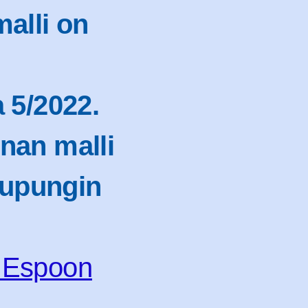
alli on
 5/2022.
nan malli
aupungin
| Espoon