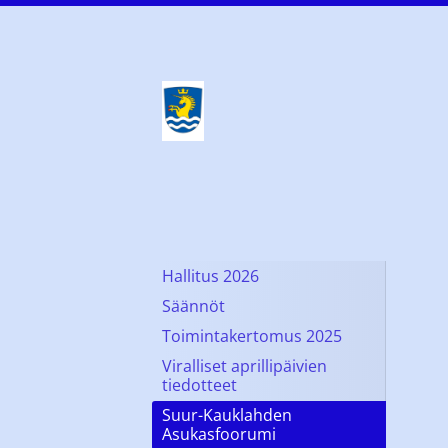
Siirry
sivun
sisältöön
Kauklahti-seura ry K
Hallitus 2026
Säännöt
Toimintakertomus 2025
Viralliset aprillipäivien
tiedotteet
Suur-Kauklahden
Asukasfoorumi