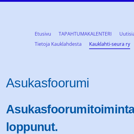
Etusivu
TAPAHTUMAKALENTERI
Uutisi
öklaxgillet rf
Tietoja Kauklahdesta
Kauklahti-seura ry
Asukasfoorumi
Asukasfoorumitoiminta
loppunut.