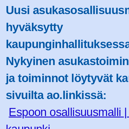
Uusi asukasosallisuusm
hyväksytty
kaupunginhallituksessa
Nykyinen asukastoimin
ja toiminnot löytyvät k
sivuilta ao.linkissä:
Espoon osallisuusmalli 