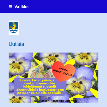
Siirry
Valikko
sivun
sisältöön
Kauklahti-seura ry Köklaxgillet rf
Uutisia