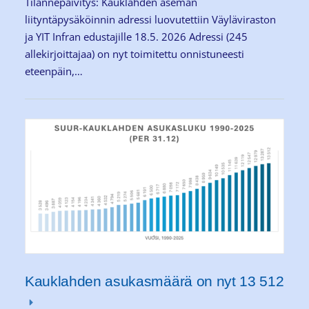
Tilannepäivitys: Kauklahden aseman
liityntäpysäköinnin adressi luovutettiin Väyläviraston
ja YIT Infran edustajille 18.5. 2026 Adressi (245
allekirjoittajaa) on nyt toimitettu onnistuneesti
eteenpäin,…
Kauklahden asukasmäärä on nyt 13 512