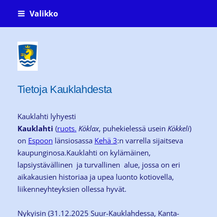
Siirry
Valikko
sivun
sisältöön
Kauklahti-seura ry Köklaxgillet rf
Tietoja Kauklahdesta
Kauklahti lyhyesti
Kauklahti
(
ruots.
Köklax
, puhekielessä usein
Kökkeli
)
on
Espoon
länsiosassa
Kehä 3
:n varrella sijaitseva
kaupunginosa.Kauklahti on kylämäinen,
lapsiystävällinen ja turvallinen alue, jossa on eri
aikakausien historiaa ja upea luonto kotiovella,
liikenneyhteyksien ollessa hyvät.
Nykyisin (31.12.2025 Suur-Kauklahdessa, Kanta-