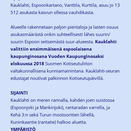
Kauklahti, Espoonkartano, Vanttila, Kurttila, asuu jo 13
512 asukasta kasvun ollessa vauhdikasta.
Alueelle rakennetaan paljon pientaloja ja lasten osuus
asukasmäärästä onkin suhteellisesti lähes suurin/
suurin Espoon seitsemästä suur-alueesta.
Kauklahti
valittiin ensimmäisenä espoolaisena
kaupunginosana Vuoden Kaupunginosaksi
elokuussa 2018
Suomen Kotiseutuliiton
valtakunnallisena kunniamainintana. Kauklahti-seuran
edustajat noutivat palkinnon Kotiseutupäivillä.
SIJAINTI
Kauklahti on meren rannalla, kahden joen suistossa
(Espoonjoki ja Mankinjoki), rantaradan varrella, ja
Kehä 3:n sekä Turun mootooritien lähellä,
Kuninkaantie (rantatie) halkoo aluetta.
YMPÄRISTÖ