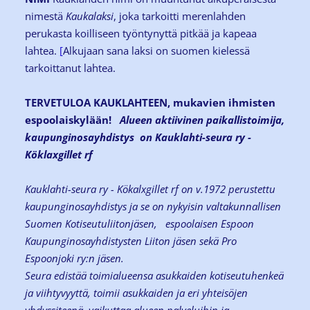
nimestä
Kaukalaksi
, joka tarkoitti merenlahden
perukasta koilliseen työntynyttä pitkää ja kapeaa
lahtea.
[
Alkujaan sana laksi on suomen kielessä
tarkoittanut lahtea.
TERVETULOA KAUKLAHTEEN, mukavien ihmisten
espoolaiskylään!
Alueen aktiivinen paikallistoimija,
kaupunginosayhdistys on Kauklahti-seura ry -
Köklaxgillet rf
Kauklahti-seura ry - Kökalxgillet rf on v.1972 perustettu
kaupunginosayhdistys ja se on nykyisin valtakunnallisen
Suomen Kotiseutuliitonjäsen, espoolaisen Espoon
Kaupunginosayhdistysten Liiton jäsen sekä Pro
Espoonjoki ry:n jäsen.
Seura edistää toimialueensa asukkaiden kotiseutuhenkeä
ja viihtyvyyttä, toimii asukkaiden ja eri yhteisöjen