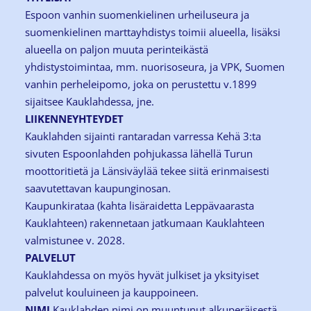
Espoon vanhin suomenkielinen urheiluseura ja
suomenkielinen marttayhdistys toimii alueella, lisäksi
alueella on paljon muuta perinteikästä
yhdistystoimintaa, mm. nuorisoseura, ja VPK, Suomen
vanhin perheleipomo, joka on perustettu v.1899
sijaitsee Kauklahdessa, jne.
LIIKENNEYHTEYDET
Kauklahden sijainti rantaradan varressa Kehä 3:ta
sivuten Espoonlahden pohjukassa lähellä Turun
moottoritietä ja Länsiväylää tekee siitä erinmaisesti
saavutettavan kaupunginosan.
Kaupunkirataa (kahta lisäraidetta Leppävaarasta
Kauklahteen) rakennetaan jatkumaan Kauklahteen
valmistunee v. 2028.
PALVELUT
Kauklahdessa on myös hyvät julkiset ja yksityiset
palvelut kouluineen ja kauppoineen.
NIMI
Kauklahden nimi on muuntunut alkuperäisestä