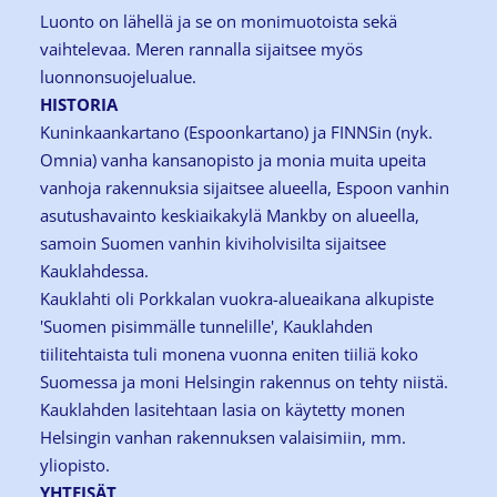
Luonto on lähellä ja se on monimuotoista sekä
vaihtelevaa. Meren rannalla sijaitsee myös
luonnonsuojelualue.
HISTORIA
Kuninkaankartano (Espoonkartano) ja FINNSin (nyk.
Omnia) vanha kansanopisto ja monia muita upeita
vanhoja rakennuksia sijaitsee alueella, Espoon vanhin
asutushavainto keskiaikakylä Mankby on alueella,
samoin Suomen vanhin kiviholvisilta sijaitsee
Kauklahdessa.
Kauklahti oli Porkkalan vuokra-alueaikana alkupiste
'Suomen pisimmälle tunnelille', Kauklahden
tiilitehtaista tuli monena vuonna eniten tiiliä koko
Suomessa ja moni Helsingin rakennus on tehty niistä.
Kauklahden lasitehtaan lasia on käytetty monen
Helsingin vanhan rakennuksen valaisimiin, mm.
yliopisto.
YHTEISÄT