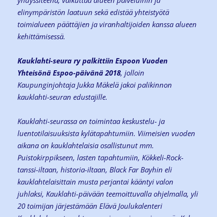
yhdyssiteenä, vaikuttaa alueen palveluihin ja
elinympäristön laatuun sekä edistää yhteistyötä
toimialueen päättäjien ja viranhaltijoiden kanssa alueen
kehittämisessä.
Kauklahti-seura ry palkittiin Espoon Vuoden
Yhteisönä Espoo-päivänä 2018
, jolloin
Kaupunginjohtaja Jukka Mäkelä jakoi palikinnon
kauklahti-seuran edustajille.
Kauklahti-seurassa on toimintaa keskustelu- ja
luentotilaisuuksista kylätapahtumiin. Viimeisien vuoden
aikana on kauklahtelaisia osallistunut mm.
Puistokirppikseen, lasten tapahtumiin, Kökkeli-Rock-
tanssi-iltaan, historia-iltaan, Black Far Bayhin eli
kauklahtelaisittain musta perjantai kääntyi valon
juhlaksi, Kauklahti-päivään teemoittuvalla ohjelmalla, yli
20 toimijan järjestämään Elävä Joulukalenteri