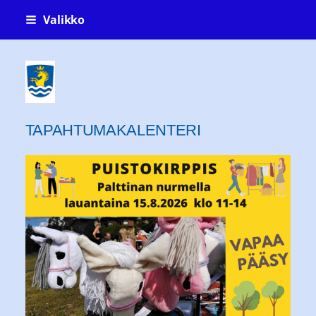
Siirry
Valikko
sivun
sisältöön
Kauklahti-seura ry Köklaxgillet rf
TAPAHTUMAKALENTERI