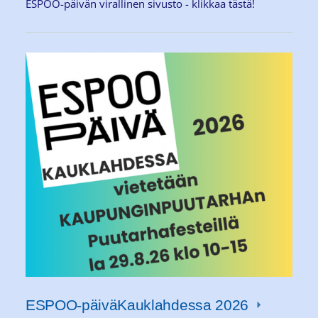
ESPOO-päivän virallinen sivusto - klikkaa tästä!
ESPOO-päiväKauklahdessa 2026