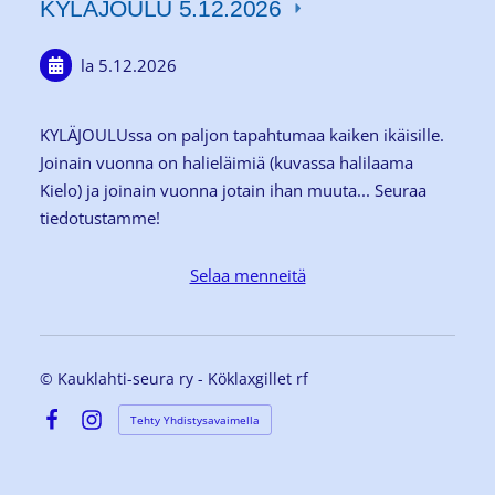
KYLÄJOULU 5.12.2026
la 5.12.2026
KYLÄJOULUssa on paljon tapahtumaa kaiken ikäisille.
Joinain vuonna on halieläimiä (kuvassa halilaama
Kielo) ja joinain vuonna jotain ihan muuta... Seuraa
tiedotustamme!
Selaa menneitä
©
Kauklahti-seura ry - Köklaxgillet rf
Tehty Yhdistysavaimella
Facebook
Instagram