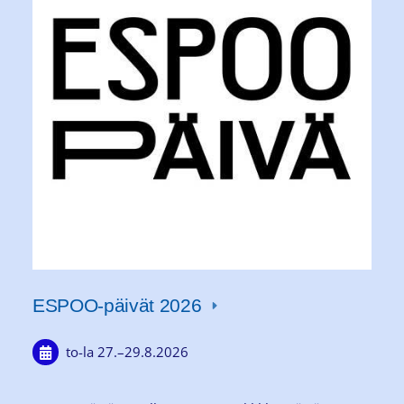
ESPOO-päivät 2026
to-la
27.
–
29.8.2026