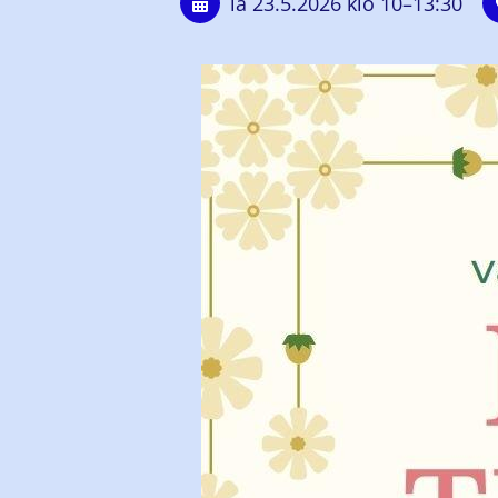
la 23.5.2026
klo 10
–
13:30