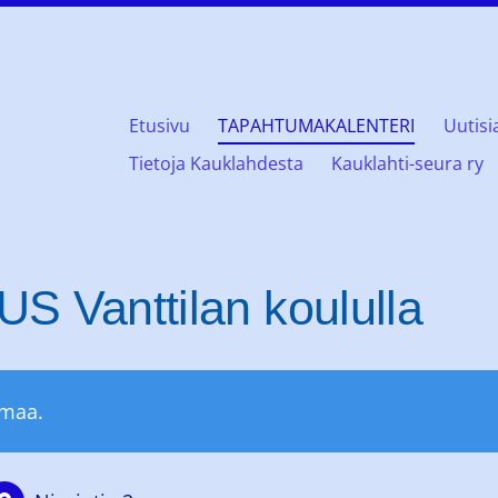
Etusivu
TAPAHTUMAKALENTERI
Uutisi
öklaxgillet rf
Tietoja Kauklahdesta
Kauklahti-seura ry
Vanttilan koululla
umaa.