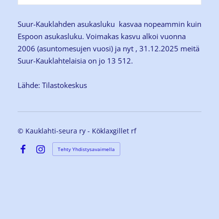
Suur-Kauklahden asukasluku kasvaa nopeammin kuin
Espoon asukasluku. Voimakas kasvu alkoi vuonna
2006 (asuntomesujen vuosi) ja nyt , 31.12.2025 meitä
Suur-Kauklahtelaisia on jo 13 512.
Lähde: Tilastokeskus
©
Kauklahti-seura ry - Köklaxgillet rf
Tehty Yhdistysavaimella
Facebook
Instagram