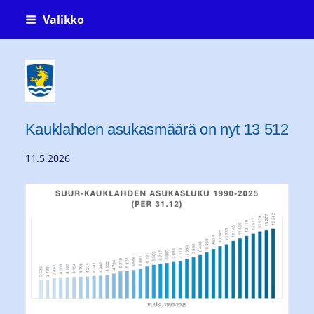
Siirry
Valikko
sivun
sisältöön
Kauklahti-seura ry Köklaxgillet rf
Kauklahden asukasmäärä on nyt 13 512
11.5.2026